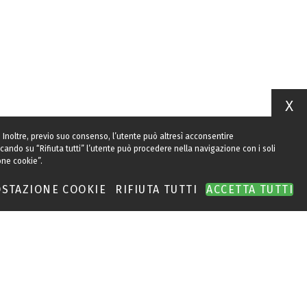
X
to. Inoltre, previo suo consenso, l’utente può altresì acconsentire
ccando su “Rifiuta tutti” l’utente può procedere nella navigazione con i soli
ione cookie”.
STAZIONE COOKIE
RIFIUTA TUTTI
ACCETTA TUTTI
 - Tutti i diritti riservati - C.F. 97317310155