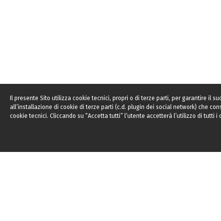
Il presente Sito utilizza cookie tecnici, propri o di terze parti, per garantire i
all’installazione di cookie di terze parti (c.d. plugin dei social network) che c
cookie tecnici. Cliccando su “Accetta tutti” l’utente accetterà l’utilizzo di tutti
Terms of Use
Privacy Policy
Faceboo