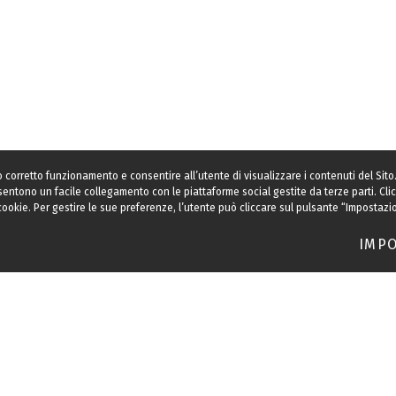
l suo corretto funzionamento e consentire all’utente di visualizzare i contenuti del Si
onsentono un facile collegamento con le piattaforme social gestite da terze parti. Cli
 i cookie. Per gestire le sue preferenze, l’utente può cliccare sul pulsante “Impostaz
IMPO
k
LinkedIn
Instagram
© 2002-2026 Fondazione Italiana Accenture
Powered by idea360